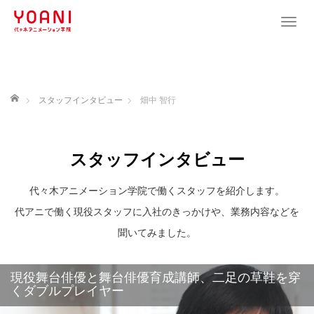
T
o
g
g
l
ホーム
スタッフインタビュー
畑中 智行
e
n
a
スタッフインタビュー
v
i
代々木アニメーション学院で働くスタッフを紹介します。
g
a
代アニで働く現役スタッフに入社のきっかけや、業務内容などを
t
聞いてみました。
i
o
n
現役舞台俳優と舞台俳優育成講師、二足の草鞋を穿
くダブルプレイヤー